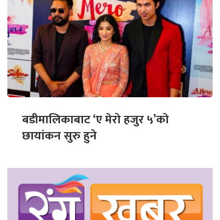
बडीमालिकाबाट ‘ए मेरो हजुर ५’को
छायांकन सुरु हुने