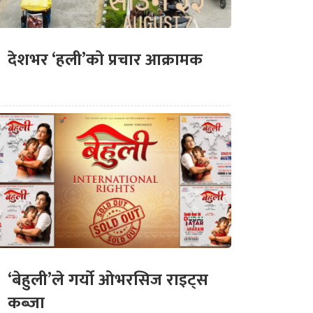
देशभर ‘हली’को प्रचार आक्रामक
‘बेहुली’ले गर्यो ओभरसिज राइट्स
कब्जा