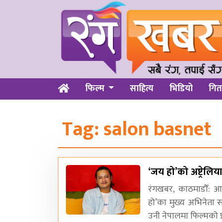
फिल्म
साहित्य
भिडियो
गित
Tag:
salon basnet
‘जय हो’को अष्ट्रेलि
रंगखबर, काठमाडौँ: आग
हो’का मुख्य अभिनेता स
उनी नेपालमा फिल्मको प