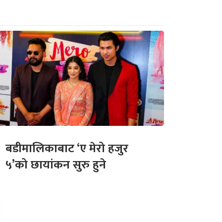
बडीमालिकाबाट ‘ए मेरो हजुर
५’को छायांकन सुरु हुने