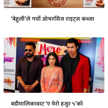
‘बेहुली’ले गर्यो ओभरसिज राइट्स कब्जा
बडीमालिकाबाट ‘ए मेरो हजुर ५’को