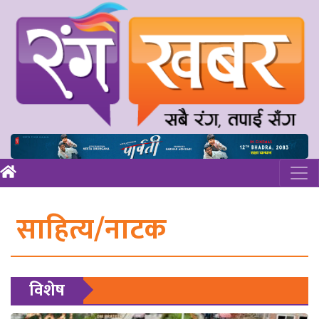
साहित्य/नाटक
विशेष