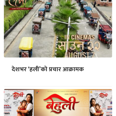
देशभर ‘हली’को प्रचार आक्रामक