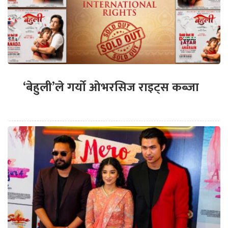
‘बेहुली’ले गर्यो ओभरसिज राइट्स कब्जा