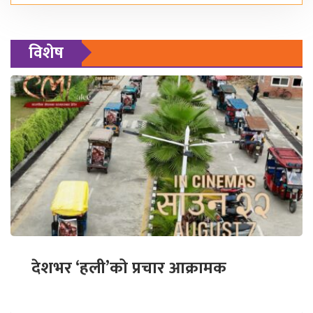
विशेष
देशभर ‘हली’को प्रचार आक्रामक