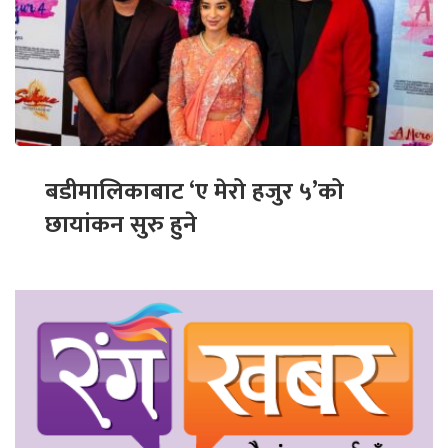
बडीमालिकाबाट ‘ए मेरो हजुर ५’को
छायांकन सुरु हुने