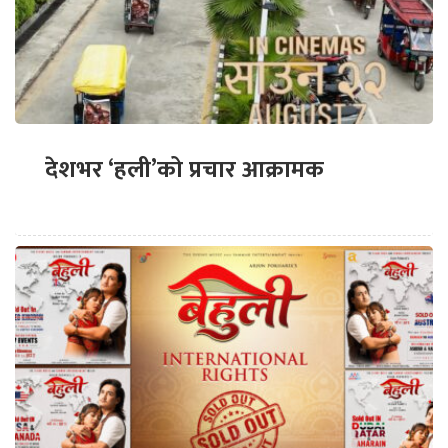
देशभर ‘हली’को प्रचार आक्रामक