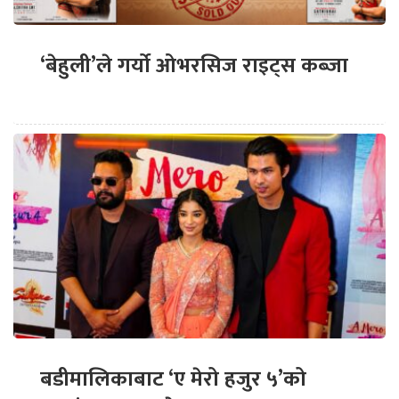
‘बेहुली’ले गर्यो ओभरसिज राइट्स कब्जा
बडीमालिकाबाट ‘ए मेरो हजुर ५’को