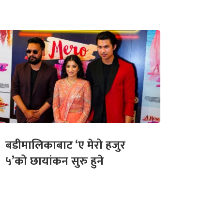
बडीमालिकाबाट ‘ए मेरो हजुर
५’को छायांकन सुरु हुने