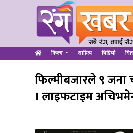
फिल्म
साहित्य
भिडियो
गित
फिल्मीबजारले ९ जना चल
। लाइफटाइम अचिभमेन्ट