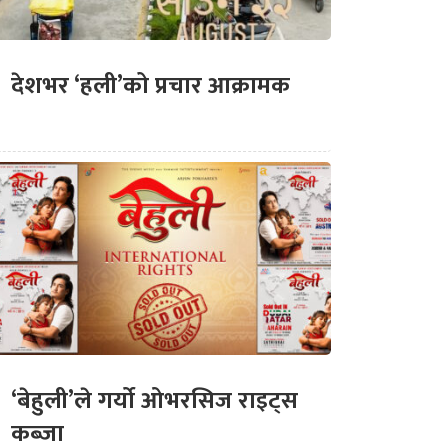
देशभर ‘हली’को प्रचार आक्रामक
‘बेहुली’ले गर्यो ओभरसिज राइट्स
कब्जा