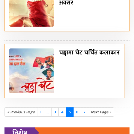
अवसर
चङ्गामा चेट चर्चित कलाकार
« Previous Page
1
…
3
4
5
6
7
Next Page »
विशेष