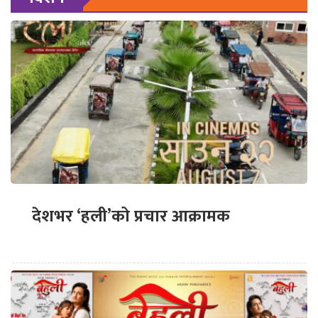
देशभर ‘हली’को प्रचार आक्रामक