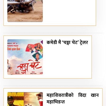
कमेडी मै ‘चङ्गा चेट’ ट्रेलर
महाशिवरात्रीको विदा खान
महाभिडन्त