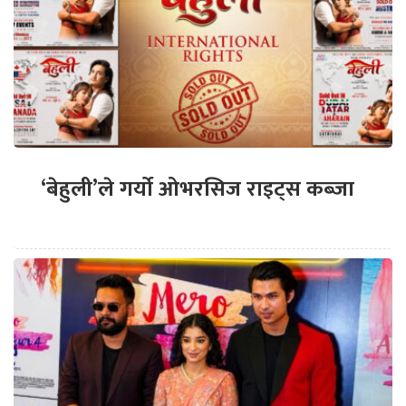
‘बेहुली’ले गर्यो ओभरसिज राइट्स कब्जा