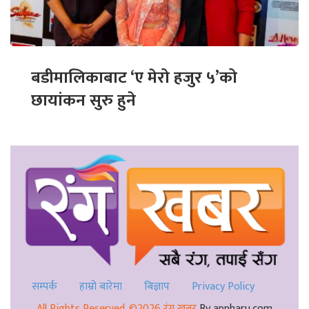
बडीमालिकाबाट ‘ए मेरो हजुर ५’को
छायांकन सुरु हुने
सम्पर्क
हाम्रो बारेमा
बिज्ञाप
Privacy Policy
All Rights Reserved. ©2026 रंग खबर
By appharu.com