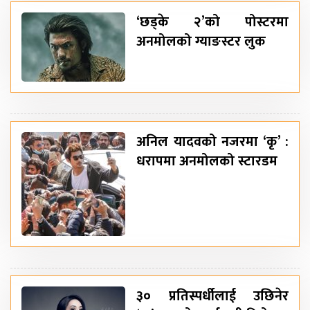
‘छड्के २’को पोस्टरमा
अनमोलको ग्याङस्टर लुक
अनिल यादवको नजरमा ‘कृ’ :
धरापमा अनमोलको स्टारडम
३० प्रतिस्पर्धीलाई उछिनेर