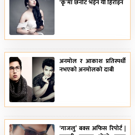
‘कृ’मा छनोट भईन यी हिरोइन
अनमोल र आकाश प्रतिस्पर्धी
नभएको अनमोलको दाबी
‘गाजलु’ बक्स अफिस रिपोर्ट |