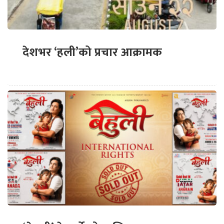
देशभर ‘हली’को प्रचार आक्रामक