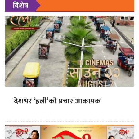
विशेष
देशभर ‘हली’को प्रचार आक्रामक