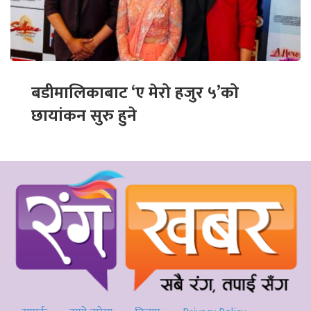
बडीमालिकाबाट ‘ए मेरो हजुर ५’को
छायांकन सुरु हुने