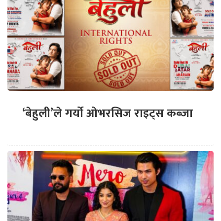
‘बेहुली’ले गर्यो ओभरसिज राइट्स कब्जा